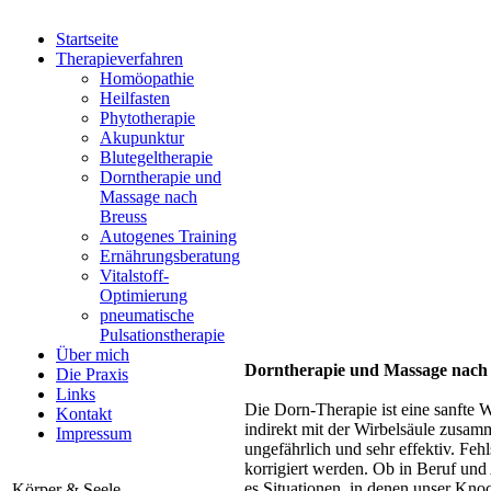
Startseite
Therapieverfahren
Homöopathie
Heilfasten
Phytotherapie
Akupunktur
Blutegeltherapie
Dorntherapie und
Massage nach
Breuss
Autogenes Training
Ernährungsberatung
Vitalstoff-
Optimierung
pneumatische
Pulsationstherapie
Über mich
Dorntherapie und Massage nach
Die Praxis
Links
Die Dorn-Therapie ist eine sanfte 
Kontakt
indirekt mit der Wirbelsäule zusa
Impressum
ungefährlich und sehr effektiv. Fe
korrigiert werden. Ob in Beruf un
es Situationen, in denen unser Kno
Körper & Seele