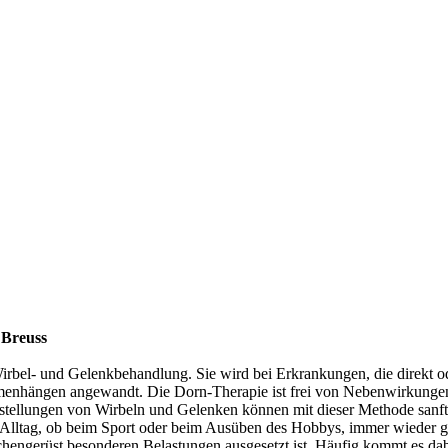
 Breuss
Wirbel- und Gelenkbehandlung. Sie wird bei Erkrankungen, die direkt o
mmenhängen angewandt. Die Dorn-Therapie ist frei von Nebenwirkunge
hlstellungen von Wirbeln und Gelenken können mit dieser Methode sanft
d Alltag, ob beim Sport oder beim Ausüben des Hobbys, immer wieder g
chengerüst besonderen Belastungen ausgesetzt ist. Häufig kommt es da