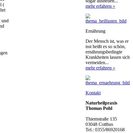
sogar ausheilen...
l (
mehr erfahren »
hrt
t und
and
Ernährung
Der Mensch ist, was er
isst heißt es so schön,
ernährungsbedingte
ngen
Krankheiten lassen sich
vermeiden...
mehr erfahren »
Kontakt
Naturheilpraxis
Thomas Pohl
Thiemstraße 135
03048 Cottbus
Tel.: 0355/86920168