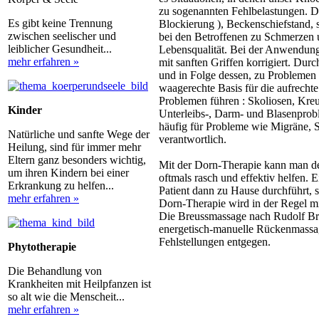
zu sogenannten Fehlbelastungen. D
Es gibt keine Trennung
Blockierung ), Beckenschiefstand, s
zwischen seelischer und
bei den Betroffenen zu Schmerzen
leiblicher Gesundheit...
Lebensqualität. Bei der Anwendung
mehr erfahren »
mit sanften Griffen korrigiert. Du
und in Folge dessen, zu Problemen 
waagerechte Basis für die aufrechte
Problemen führen : Skoliosen, Kr
Kinder
Unterleibs-, Darm- und Blasenprobl
häufig für Probleme wie Migräne, 
Natürliche und sanfte Wege der
verantwortlich.
Heilung, sind für immer mehr
Eltern ganz besonders wichtig,
Mit der Dorn-Therapie kann man 
um ihren Kindern bei einer
oftmals rasch und effektiv helfen. 
Erkrankung zu helfen...
Patient dann zu Hause durchführt, s
mehr erfahren »
Dorn-Therapie wird in der Regel m
Die Breussmassage nach Rudolf Breu
energetisch-manuelle Rückenmassag
Fehlstellungen entgegen.
Phytotherapie
Die Behandlung von
Krankheiten mit Heilpfanzen ist
so alt wie die Menscheit...
mehr erfahren »