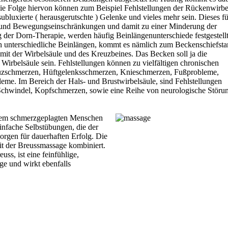
ie Folge hiervon können zum Beispiel Fehlstellungen der Rückenwirbe
ubluxierte ( herausgerutschte ) Gelenke und vieles mehr sein. Dieses fü
 und Bewegungseinschränkungen und damit zu einer Minderung der
 der Dorn-Therapie, werden häufig Beinlängenunterschiede festgestell
rch unterschiedliche Beinlängen, kommt es nämlich zum Beckenschiefst
mit der Wirbelsäule und des Kreuzbeines. Das Becken soll ja die
 Wirbelsäule sein. Fehlstellungen können zu vielfältigen chronischen
euzschmerzen, Hüftgelenksschmerzen, Knieschmerzen, Fußprobleme,
eme. Im Bereich der Hals- und Brustwirbelsäule, sind Fehlstellungen
Schwindel, Kopfschmerzen, sowie eine Reihe von neurologische Störu
dem schmerzgeplagten Menschen
Einfache Selbstübungen, die der
orgen für dauerhaften Erfolg. Die
it der Breussmassage kombiniert.
ss, ist eine feinfühlige,
e und wirkt ebenfalls